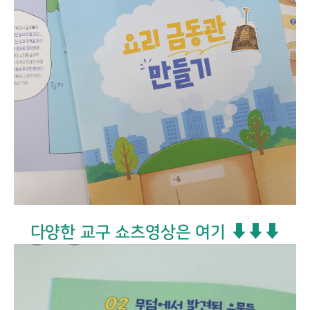
다양한 교구 쇼츠영상은 여기 ⬇⬇⬇