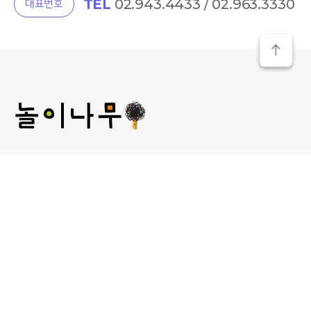
TEL
02.943.4433 / 02.963.3330
대표번호
(주) 놀이나무
대표 : 김미선
개인정보관리 책임자 : 김미선
사업자등록번호 : 209-81-52481
통신판매업신고 :
제2013-서울성북-00241호
서울 성북구 보문로 30라길 15, 2층 놀이나무
대표 E-MAIL : plan@norinamoo.com