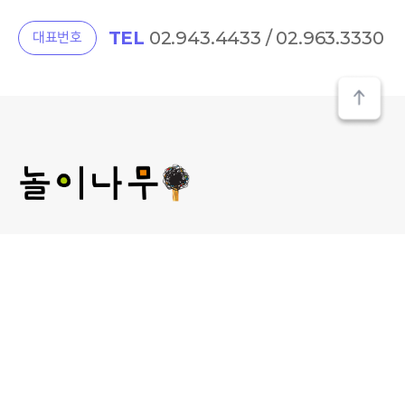
TEL
02.943.4433 / 02.963.3330
대표번호
(주) 놀이나무
대표 : 김미선
개인정보관리 책임자 : 김미선
사업자등록번호 : 209-81-52481
통신판매업신고 :
제2013-서울성북-00241호
서울 성북구 보문로 30라길 15, 2층 놀이나무
대표 E-MAIL : plan@norinamoo.com