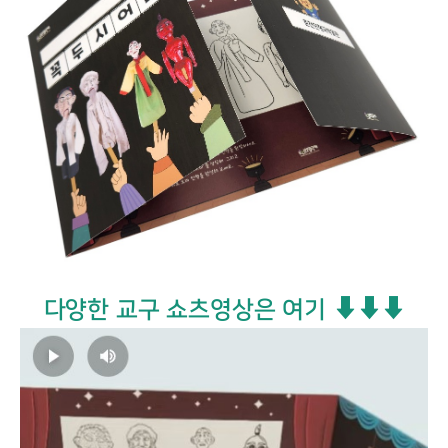
다양한 교구 쇼츠영상은 여기 ⬇⬇⬇