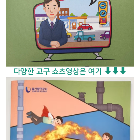
다양한 교구 쇼츠영상은 여기 ⬇⬇⬇