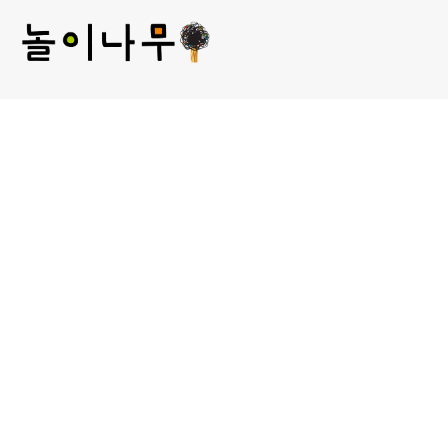
(주) 놀이나무
대표 : 김미선
개인정보관리 책임자 : 김미선
사업자등록번호 : 209-81-52481
통신판매업신고 :
제2013-서울성북-00241호
서울 성북구 보문로 30라길 15, 2층 놀이나무
대표 E-MAIL : plan@norinamoo.com