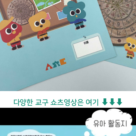
다양한 교구 쇼츠영상은 여기 ⬇⬇⬇