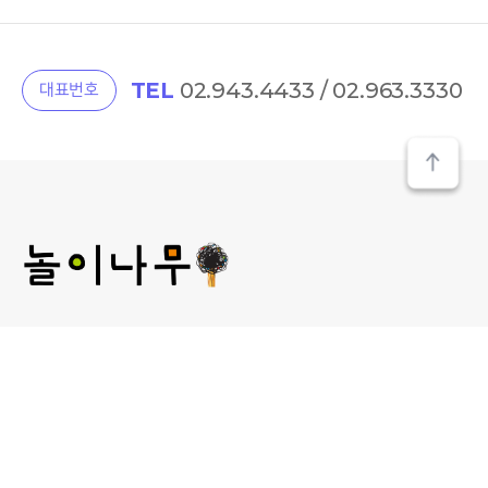
TEL
02.943.4433 / 02.963.3330
대표번호
(주) 놀이나무
대표 : 김미선
개인정보관리 책임자 : 김미선
사업자등록번호 : 209-81-52481
통신판매업신고 :
제2013-서울성북-00241호
서울 성북구 보문로 30라길 15, 2층 놀이나무
대표 E-MAIL : plan@norinamoo.com