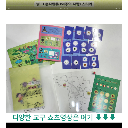
다양한 교구 쇼츠영상은 여기 ⬇⬇⬇