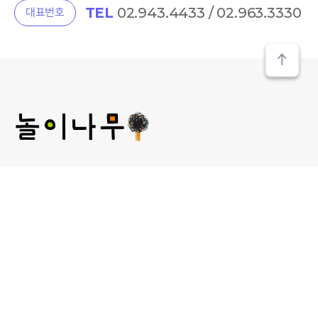
TEL
02.943.4433 / 02.963.3330
대표번호
(주) 놀이나무
대표 : 김미선
개인정보관리 책임자 : 김미선
사업자등록번호 : 209-81-52481
통신판매업신고 :
제2013-서울성북-00241호
서울 성북구 보문로 30라길 15, 2층 놀이나무
대표 E-MAIL : plan@norinamoo.com