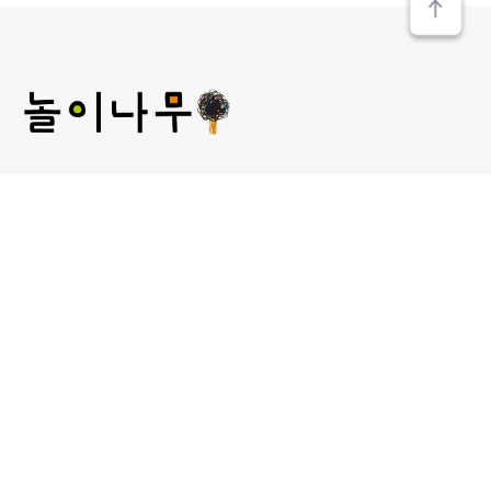
(주) 놀이나무
대표 : 김미선
개인정보관리 책임자 : 김미선
사업자등록번호 : 209-81-52481
통신판매업신고 :
제2013-서울성북-00241호
서울 성북구 보문로 30라길 15, 2층 놀이나무
대표 E-MAIL : plan@norinamoo.com