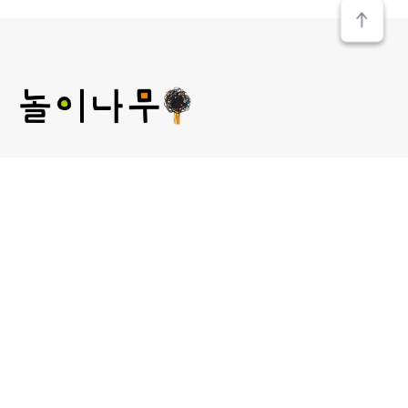
(주) 놀이나무
대표 : 김미선
개인정보관리 책임자 : 김미선
사업자등록번호 : 209-81-52481
통신판매업신고 :
제2013-서울성북-00241호
서울 성북구 보문로 30라길 15, 2층 놀이나무
대표 E-MAIL : plan@norinamoo.com