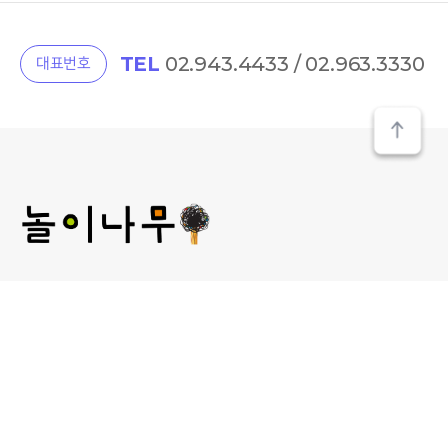
TEL
02.943.4433 / 02.963.3330
대표번호
(주) 놀이나무
대표 : 김미선
개인정보관리 책임자 : 김미선
사업자등록번호 : 209-81-52481
통신판매업신고 :
제2013-서울성북-00241호
서울 성북구 보문로 30라길 15, 2층 놀이나무
대표 E-MAIL : plan@norinamoo.com