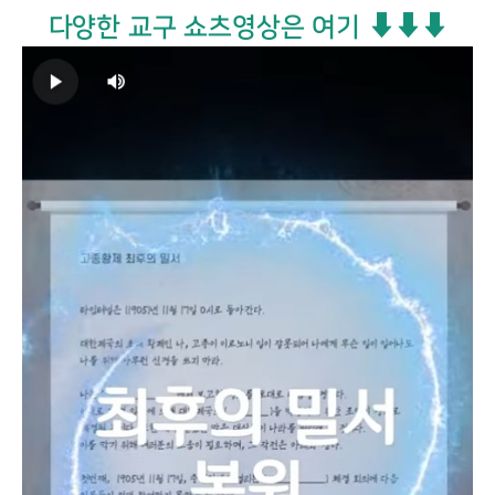
다양한 교구 쇼츠영상은 여기 ⬇⬇⬇